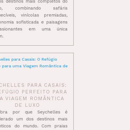
s destinos mais completos do
do, combinando safáris
uecíveis, vinícolas premiadas,
onomia sofisticada e paisagens
essionantes em uma única
m.
CHELLES PARA CASAIS:
EFÚGIO PERFEITO PARA
A VIAGEM ROMÂNTICA
DE LUXO
ubra por que Seychelles é
derado um dos destinos mais
nticos do mundo. Com praias