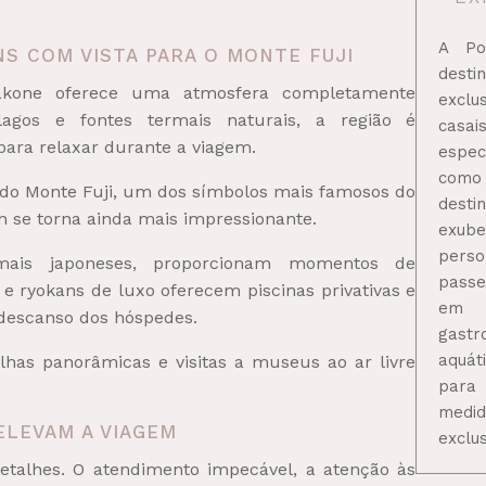
A Po
NS COM VISTA PARA O MONTE FUJI
dest
akone oferece uma atmosfera completamente
excl
lagos e fontes termais naturais, a região é
casa
ara relaxar durante a viagem.
espec
como 
a do Monte Fuji, um dos símbolos mais famosos do
dest
m se torna ainda mais impressionante.
exu
perso
rmais japoneses, proporcionam momentos de
passe
e ryokans de luxo oferecem piscinas privativas e
em 
 descanso dos hóspedes.
gastr
aquát
ilhas panorâmicas e visitas a museus ao ar livre
para
med
ELEVAM A VIAGEM
exclus
etalhes. O atendimento impecável, a atenção às