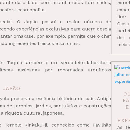
ibrante da cidade, com arranha-céus iluminados,
para
osfera cosmopolita.
exper
tirar
pecial. O Japão possui o maior número de
Ocean
ecendo experiências exclusivas para quem deseja
perfe
 jantar omakase, por exemplo, permite que o chef
dois 
do ingredientes frescos e sazonais.
meio 
gn, Tóquio também é um verdadeiro laboratório
âneas assinadas por renomados arquitetos
O JAPÃO
D
oto preserva a essência histórica do país. Antiga
PA
nas de templos, jardins, santuários e construções
E
a riqueza cultural japonesa.
EXP
 o Templo Kinkaku-ji, conhecido como Pavilhão
As fé