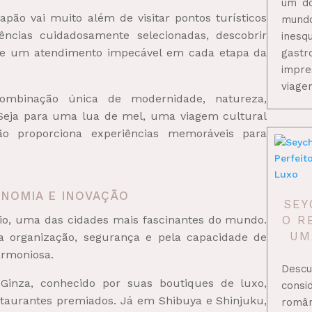
um do
pão vai muito além de visitar pontos turísticos
mun
iências cuidadosamente selecionadas, descobrir
inesq
r de um atendimento impecável em cada etapa da
gastr
impr
viage
ombinação única de modernidade, natureza,
 Seja para uma lua de mel, uma viagem cultural
o proporciona experiências memoráveis para
ONOMIA E INOVAÇÃO
SEY
io, uma das cidades mais fascinantes do mundo.
O R
UM
ua organização, segurança e pela capacidade de
armoniosa.
Desc
 Ginza, conhecido por suas boutiques de luxo,
consi
restaurantes premiados. Já em Shibuya e Shinjuku,
româ