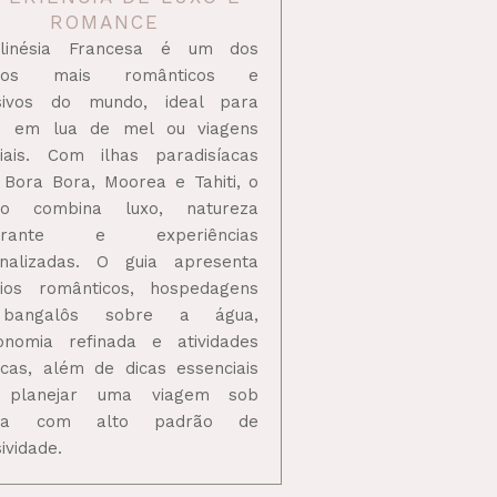
ROMANCE
linésia Francesa é um dos
inos mais românticos e
usivos do mundo, ideal para
is em lua de mel ou viagens
iais. Com ilhas paradisíacas
Bora Bora, Moorea e Tahiti, o
ino combina luxo, natureza
berante e experiências
nalizadas. O guia apresenta
ios românticos, hospedagens
bangalôs sobre a água,
onomia refinada e atividades
icas, além de dicas essenciais
 planejar uma viagem sob
ida com alto padrão de
ividade.