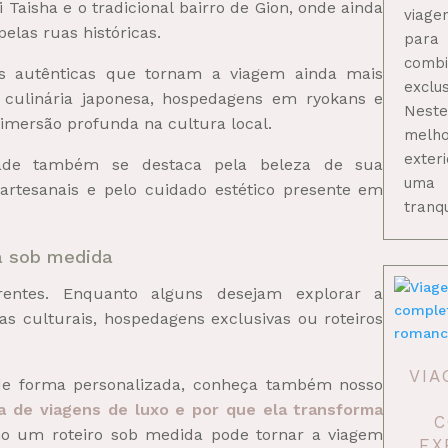
Taisha e o tradicional bairro de Gion, onde ainda
viage
pelas ruas históricas.
para
comb
ias autênticas que tornam a viagem ainda mais
exclu
e culinária japonesa, hospedagens em ryokans e
Neste
imersão profunda na cultura local.
melho
exter
dade também se destaca pela beleza de sua
uma 
s artesanais e pelo cuidado estético presente em
tranq
a sob medida
erentes. Enquanto alguns desejam explorar a
s culturais, hospedagens exclusivas ou roteiros
VIA
e forma personalizada, conheça também nosso
a de viagens de luxo e por que ela transforma
C
o um roteiro sob medida pode tornar a viagem
EX