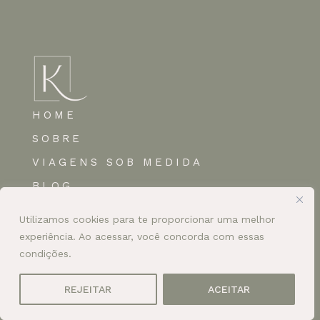
HOME
SOBRE
VIAGENS SOB MEDIDA
BLOG
CONTATO
Utilizamos cookies para te proporcionar uma melhor
+55 11 94783-8512
experiência. Ao acessar, você concorda com essas
condições.
atendimento@katiusciafaria.com
REJEITAR
ACEITAR