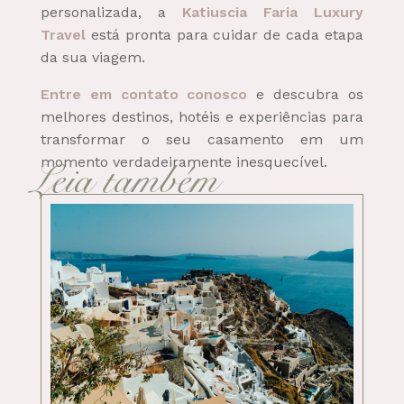
personalizada, a
Katiuscia Faria Luxury
Travel
está pronta para cuidar de cada etapa
da sua viagem.
Entre em contato conosco
e descubra os
melhores destinos, hotéis e experiências para
transformar o seu casamento em um
momento verdadeiramente inesquecível.
Leia também