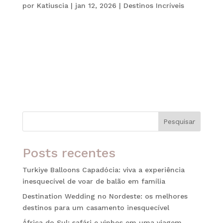
por
Katiuscia
|
jan 12, 2026
|
Destinos Incríveis
O destino perfeito para casais que desejam
experiências únicas, exclusivas e inesquecíveis
Imagine um lugar onde o mar parece feito de luz,
onde o pôr do sol tem cores que você jamais viu
antes e onde cada momento vivido a dois fica
guardado na memória como um...
Pesquisar
Posts recentes
Turkiye Balloons Capadócia: viva a experiência
inesquecível de voar de balão em família
Destination Wedding no Nordeste: os melhores
destinos para um casamento inesquecível
África do Sul: safári e vinhos em uma viagem