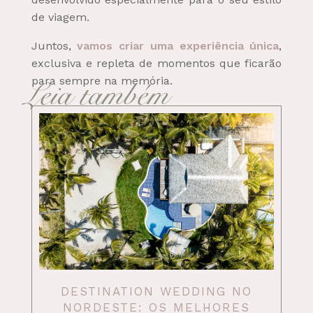
de viagem.
Juntos,
vamos criar uma experiência única
,
exclusiva e repleta de momentos que ficarão
para sempre na memória.
Leia também
DESTINATION WEDDING NO
NORDESTE: OS MELHORES