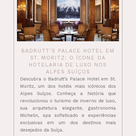
BADRUTT’S PALACE HOTEL EM
ST. MORITZ: O ÍCONE DA
HOTELARIA DE LUXO NOS
ALPES SUÍÇOS
Descubra o Badrutt’s Palace Hotel em St.
Moritz, um dos hotéis mais icônicos dos
Alpes Suíços. Conheça a história que
revolucionou o turismo de inverno de luxo,
sua arquitetura elegante, gastronomia
Michelin, spa sofisticado e experiências
exclusivas em um dos destinos mais
desejados da Suíça.