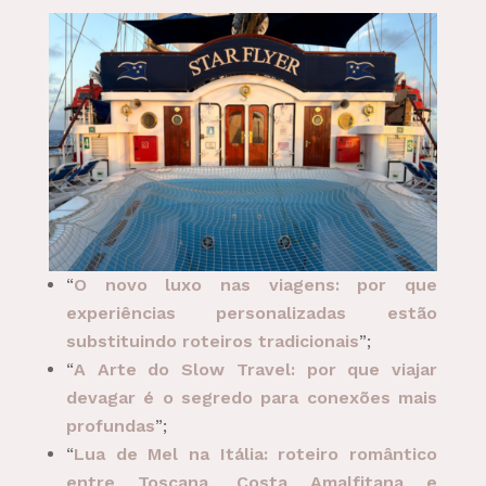
“
O novo luxo nas viagens: por que
experiências personalizadas estão
substituindo roteiros tradicionais
”;
“
A Arte do Slow Travel: por que viajar
devagar é o segredo para conexões mais
profundas
”;
“
Lua de Mel na Itália: roteiro romântico
entre Toscana, Costa Amalfitana e