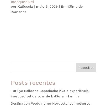
Inesquecível
por
Katiuscia
|
maio 5, 2026
|
Em Clima de
Romance
Realizar um casamento em Gramado é, sem
dúvida, o sonho de muitos casais que desejam
unir romantismo, sofisticação e uma experiência
completa para seus convidados. Além disso, o
destino é considerado um dos principais para
destination wedding no Brasil, justamente por...
Pesquisar
Posts recentes
Turkiye Balloons Capadócia: viva a experiência
inesquecível de voar de balão em família
Destination Wedding no Nordeste: os melhores