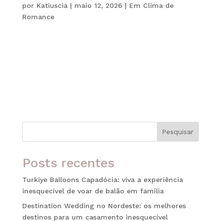
por
Katiuscia
|
maio 12, 2026
|
Em Clima de
Romance
Quando o assunto é romance, poucos destinos no
mundo conseguem competir com a Itália. Além de
paisagens cinematográficas, o país oferece
experiências gastronômicas inesquecíveis, hotéis
sofisticados, cidades históricas e cenários
perfeitos para casais que desejam...
Pesquisar
Posts recentes
Turkiye Balloons Capadócia: viva a experiência
inesquecível de voar de balão em família
Destination Wedding no Nordeste: os melhores
destinos para um casamento inesquecível