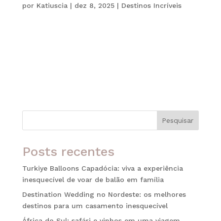
por
Katiuscia
|
dez 8, 2025
|
Destinos Incríveis
Viajar para a Jordânia é embarcar em uma das
experiências mais fascinantes do Oriente Médio.
Embora o país seja pequeno, ele reúne uma
combinação rara de história, cultura, aventura e
bem-estar. Além disso, cada região apresenta uma
atmosfera única, o que torna o...
Pesquisar
Posts recentes
Turkiye Balloons Capadócia: viva a experiência
inesquecível de voar de balão em família
Destination Wedding no Nordeste: os melhores
destinos para um casamento inesquecível
África do Sul: safári e vinhos em uma viagem