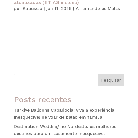
atualizadas (ETIAS incluso)
por
Katiuscia
|
jan 11, 2026
|
Arrumando as Malas
Planejar uma viagem internacional vai muito além
de escolher o destino e reservar passagens.
Atualmente, as regras de imigração estão mais
digitalizadas, integradas e rigorosas. Por esse
motivo, estar atento à documentação correta
tornou-se indispensável para evitar...
Pesquisar
Posts recentes
Turkiye Balloons Capadócia: viva a experiência
inesquecível de voar de balão em família
Destination Wedding no Nordeste: os melhores
destinos para um casamento inesquecível