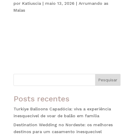
por
Katiuscia
|
maio 13, 2026
|
Arrumando as
Malas
Viajar com crianças é uma experiência única e
inesquecível. No entanto, viagens internacionais
exigem um planejamento cuidadoso,
especialmente quando falamos de documentação.
Além de organizar roteiros, hospedagens e malas,
é fundamental garantir que todos os...
Pesquisar
Posts recentes
Turkiye Balloons Capadócia: viva a experiência
inesquecível de voar de balão em família
Destination Wedding no Nordeste: os melhores
destinos para um casamento inesquecível