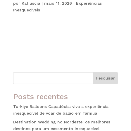
por
Katiuscia
|
maio 11, 2026
|
Experiências
Inesquecíveis
Quando se pensa em experiências gastronômicas
inesquecíveis, o Mirazur surge imediatamente
como uma das maiores referências da alta
gastronomia mundial. Localizado em Menton, na
sofisticada Riviera Francesa, o restaurante
combina culinária autoral, vista privilegiada...
Pesquisar
Posts recentes
Turkiye Balloons Capadócia: viva a experiência
inesquecível de voar de balão em família
Destination Wedding no Nordeste: os melhores
destinos para um casamento inesquecível