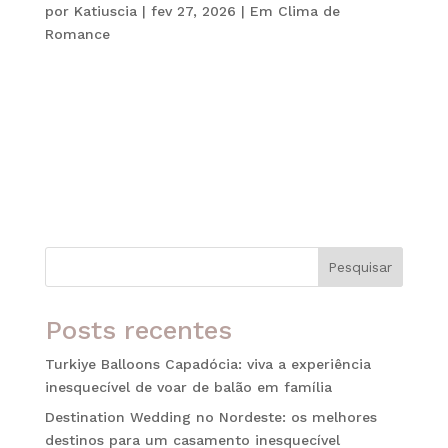
por
Katiuscia
|
fev 27, 2026
|
Em Clima de
Romance
Viajar para a Alemanha é, acima de tudo, permitir-
se atravessar um portal onde o tempo dita suas
próprias regras. Na categoria de Roteiros de
Intenção da Katiuscia Faria Luxury Travel,
enxergamos este país não apenas como um
destino geográfico, mas sim como uma...
Pesquisar
Posts recentes
Turkiye Balloons Capadócia: viva a experiência
inesquecível de voar de balão em família
Destination Wedding no Nordeste: os melhores
destinos para um casamento inesquecível