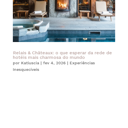
Relais & Châteaux: o que esperar da rede de
hotéis mais charmosa do mundo
por
Katiuscia
|
fev 4, 2026
|
Experiências
Inesquecíveis
Quando falamos em hotéis de luxo com alma,
poucas marcas no mundo despertam tanta
admiração quanto a Relais & Châteaux. Além
disso, a associação vai muito além da
hospedagem tradicional. Mais do que uma rede
hoteleira, ela representa um verdadeiro selo de...