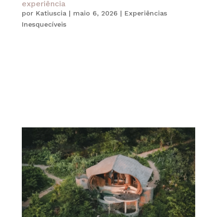
experiência
por
Katiuscia
|
maio 6, 2026
|
Experiências
Inesquecíveis
Viajar hoje vai muito além de escolher um destino.
Cada vez mais, quem busca experiências
diferenciadas valoriza planejamento, exclusividade
e personalização. Nesse cenário, a consultoria de
viagens de luxo se tornou essencial para quem
deseja viver uma jornada...