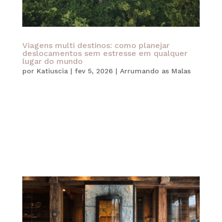
Viagens multi destinos: como planejar
deslocamentos sem estresse em qualquer
lugar do mundo
por
Katiuscia
|
fev 5, 2026
|
Arrumando as Malas
Antes de tudo, é importante compreender que
viagens multi destinos são experiências
complexas por natureza. Elas envolvem mais de
um país, região ou cidade em um único roteiro e,
por isso, exigem planejamento estratégico, visão
global e decisões inteligentes de...