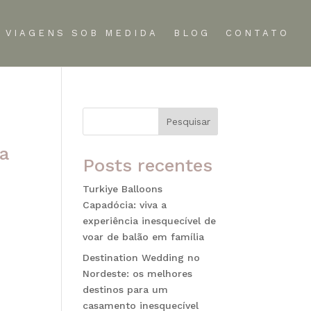
VIAGENS SOB MEDIDA
BLOG
CONTATO
Pesquisar
ia
Posts recentes
Turkiye Balloons
Capadócia: viva a
experiência inesquecível de
voar de balão em família
r a
Destination Wedding no
Nordeste: os melhores
destinos para um
casamento inesquecível