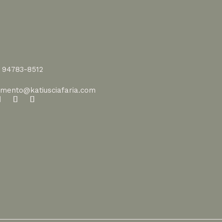
1 94783-8512
imento@katiusciafaria.com