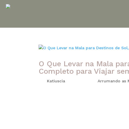
O Que Levar na Mala para
Completo para Viajar se
por
Katiuscia
|
jun 10, 2026
|
Arrumando as 
Viajar para destinos de sol, praia e calor é
inesquecíveis. Seja uma viagem para o Nordes
mala corretamente faz toda a diferença para