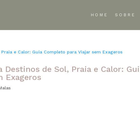
HOME
SOBRE
 Destinos de Sol, Praia e Calor: Gu
m Exageros
Malas
 sinônimo de relaxamento, paisagens paradisíacas e experiências
te brasileiro, o Caribe, as Maldivas ou as ilhas gregas, prepara
...