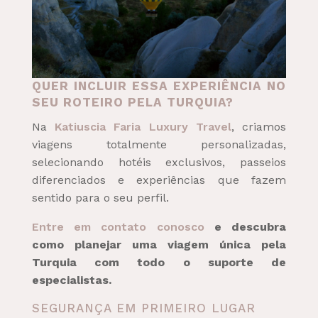
QUER INCLUIR ESSA EXPERIÊNCIA NO
SEU ROTEIRO PELA TURQUIA?
Na
Katiuscia Faria Luxury Travel
, criamos
viagens totalmente personalizadas,
selecionando hotéis exclusivos, passeios
diferenciados e experiências que fazem
sentido para o seu perfil.
Entre em contato conosco
e descubra
como planejar uma viagem única pela
Turquia com todo o suporte de
especialistas.
SEGURANÇA EM PRIMEIRO LUGAR