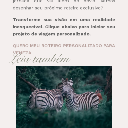
jornada que vai além do óbvio. Vamos
desenhar seu próximo roteiro exclusivo?
Transforme sua visão em uma realidade
inesquecível. Clique abaixo para iniciar seu
projeto de viagem personalizado.
QUERO MEU ROTEIRO PERSONALIZADO PARA
VENEZA
Leia também