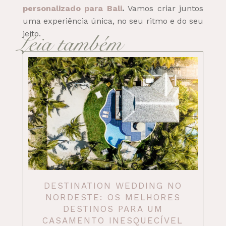
personalizado para Bali
.
Vamos criar juntos
uma experiência única, no seu ritmo e do seu
jeito.
Leia também
DESTINATION WEDDING NO
NORDESTE: OS MELHORES
DESTINOS PARA UM
CASAMENTO INESQUECÍVEL