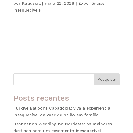
por
Katiuscia
|
maio 22, 2026
|
Experiências
Inesquecíveis
Viajar a dois sempre foi uma das formas mais
especiais de criar memórias inesquecíveis.
Atualmente, muitos casais passaram a buscar
experiências mais exclusivas, intimistas e
personalizadas, especialmente no universo das
viagens de luxo. Nesse cenário, os cruzeiros da...
Pesquisar
Posts recentes
Turkiye Balloons Capadócia: viva a experiência
inesquecível de voar de balão em família
Destination Wedding no Nordeste: os melhores
destinos para um casamento inesquecível