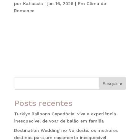
por
Katiuscia
|
jan 16, 2026
|
Em Clima de
Romance
Bali para casais é um daqueles destinos que
parecem ter sido criados para viver a dois. A ilha
indonésia reúne espiritualidade, natureza
exuberante e experiências sofisticadas. Assim, cria
o cenário ideal para quem busca romance,
conexão e memórias marcantes. Seja...
Pesquisar
Posts recentes
Turkiye Balloons Capadócia: viva a experiência
inesquecível de voar de balão em família
Destination Wedding no Nordeste: os melhores
destinos para um casamento inesquecível