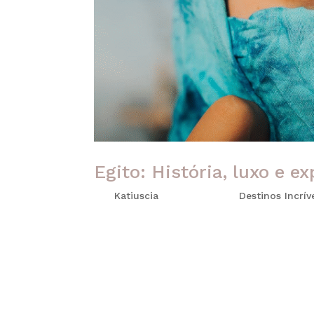
Egito: História, luxo e e
por
Katiuscia
|
dez 18, 2025
|
Destinos Incrív
Viajar para o Egito é, antes de tudo, uma 
histórico, essa jornada permite mergulhar 
disso, quando planejada com curadoria e sof