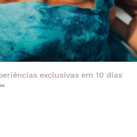
xperiências exclusivas em 10 dias
eis
experiência transformadora. Mais do que conhecer um destino
em uma das civilizações mais fascinantes da humanidade. Além
isticação, uma...