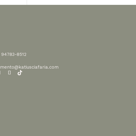
1 94783-8512
imento@katiusciafaria.com