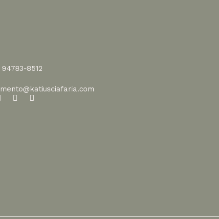
1 94783-8512
imento@katiusciafaria.com