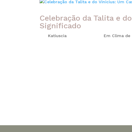
Celebração da Talita e 
Significado
por
Katiuscia
|
maio 10, 2026
|
Em Clima de
Algumas histórias parecem roteiro de film
com Talita e Vinicius. Em meio ao carnaval 
olharam pela primeira vez e sentiram imedia