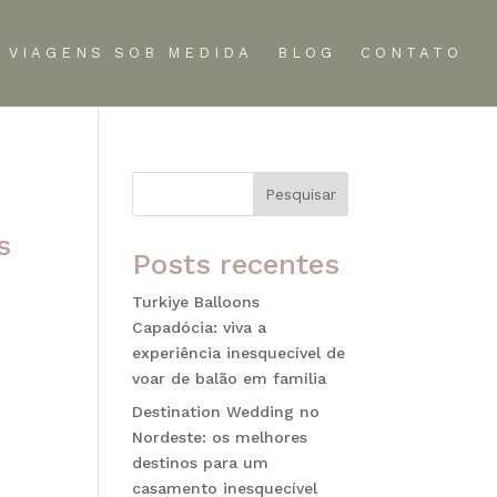
VIAGENS SOB MEDIDA
BLOG
CONTATO
Pesquisar
s
Posts recentes
Turkiye Balloons
Capadócia: viva a
experiência inesquecível de
o
voar de balão em família
 Mais
Destination Wedding no
Nordeste: os melhores
destinos para um
casamento inesquecível