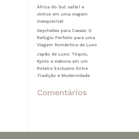
África do Sul: safári e
vinhos em uma viagem
inesquecível
Seychelles para Casais: O
Refúgio Perfeito para uma
Viagem Romântica de Luxo
sim
Japão de Luxo: Tóquio,
is se
Kyoto e Hakone em um
Roteiro Exclusivo Entre
Tradição e Modernidade
Comentários
Nenhum comentário para
mostrar.