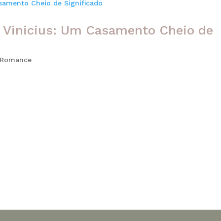
do Vinicius: Um Casamento Cheio de
 Romance
e, mas acontecem exatamente quando menos esperamos. Foi as
de 2013, entre música, multidão e encontros improváveis, os do
tamente que...