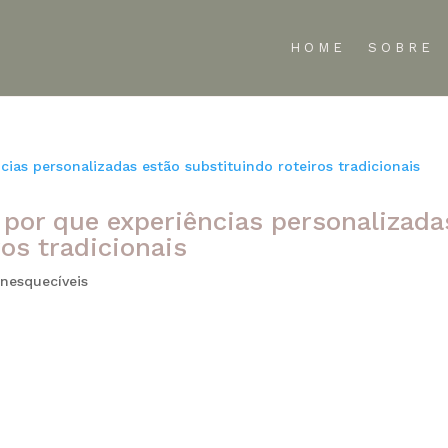
HOME
SOBRE
 por que experiências personalizada
os tradicionais
Inesquecíveis
onhecer novos destinos. Atualmente, especialmente no univers
eiro diferencial está na forma como cada experiência é vivida.
ados, o...