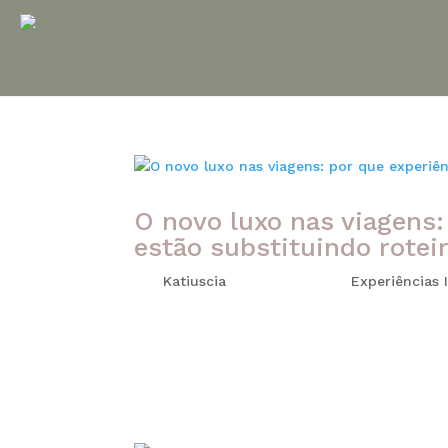
O novo luxo nas viagens:
estão substituindo roteir
por
Katiuscia
|
maio 17, 2026
|
Experiências 
Viajar deixou de ser apenas uma forma de c
das viagens personalizadas de luxo, o verdad
do que hotéis sofisticados ou roteiros aceler