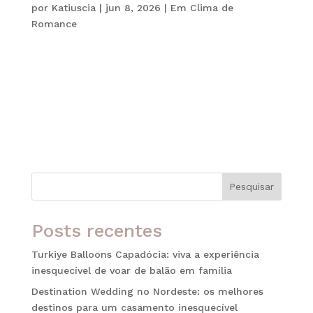
por
Katiuscia
|
jun 8, 2026
|
Em Clima de
Romance
Uma lua de mel na Grécia é o sonho de muitos
casais. Afinal, o país reúne alguns dos cenários
mais românticos do mundo, combinando praias
paradisíacas, vilarejos encantadores, gastronomia
excepcional e uma atmosfera que parece ter
saído de um filme. Além disso, as...
Pesquisar
Posts recentes
Turkiye Balloons Capadócia: viva a experiência
inesquecível de voar de balão em família
Destination Wedding no Nordeste: os melhores
destinos para um casamento inesquecível