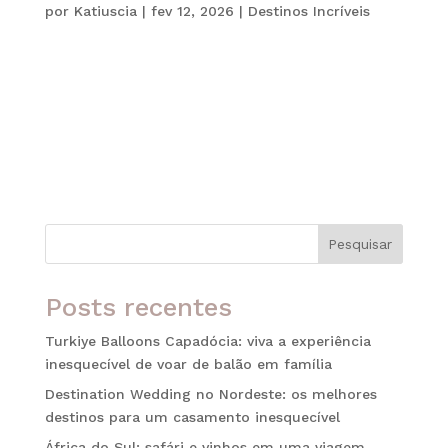
por
Katiuscia
|
fev 12, 2026
|
Destinos Incríveis
Veneza não é apenas um destino turístico. Na
verdade, ela é uma obra de arte flutuante que
desafia o tempo e a engenharia. Para quem busca
uma experiência onde o romance encontra a
história, a “Sereníssima” revela-se em detalhes
preciosos. Por exemplo, nos...
Pesquisar
Posts recentes
Turkiye Balloons Capadócia: viva a experiência
inesquecível de voar de balão em família
Destination Wedding no Nordeste: os melhores
destinos para um casamento inesquecível
África do Sul: safári e vinhos em uma viagem