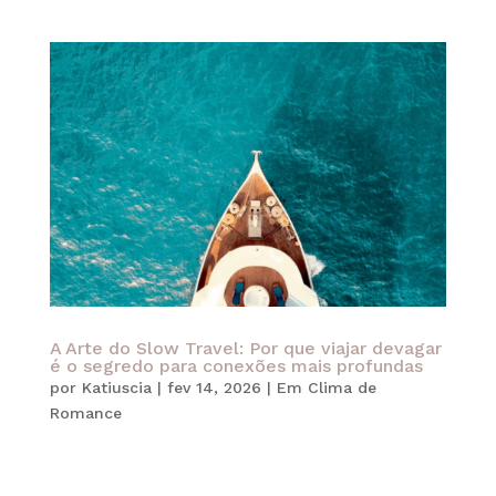
A Arte do Slow Travel: Por que viajar devagar
é o segredo para conexões mais profundas
por
Katiuscia
|
fev 14, 2026
|
Em Clima de
Romance
Em um mundo que corre freneticamente contra o
relógio, a verdadeira sofisticação reside, acima de