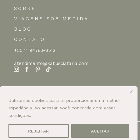
SOBRE
VIAGENS SOB MEDIDA
BLOG
CONTATO
+55 11 94783-8512
atendimento@katiusciafaria.com
Utilizamos cookies para te proporcionar uma melhor
experiência. Ao acessar, você concorda com essas
condições.
©
Katiuscia Faria
REJEITAR
ACEITAR
Desenvolvido por
AFETO DESIGN
Todos os direitos reservados -
Política de Privacidade