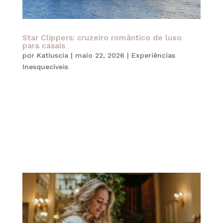
Star Clippers: cruzeiro romântico de luxo
para casais
por
Katiuscia
|
maio 22, 2026
|
Experiências
Inesquecíveis
Viajar a dois sempre foi uma das formas mais
especiais de criar memórias inesquecíveis.
Atualmente, muitos casais passaram a buscar
experiências mais exclusivas, intimistas e
personalizadas, especialmente no universo das
viagens de luxo. Nesse cenário, os cruzeiros da...