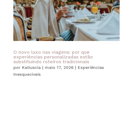
O novo luxo nas viagens: por que
experiências personalizadas estão
substituindo roteiros tradicionais
por
Katiuscia
|
maio 17, 2026
|
Experiências
Inesquecíveis
Viajar deixou de ser apenas uma forma de
conhecer novos destinos. Atualmente,
especialmente no universo das viagens
personalizadas de luxo, o verdadeiro diferencial
está na forma como cada experiência é vivida.
Mais do que hotéis sofisticados ou roteiros
acelerados, o...