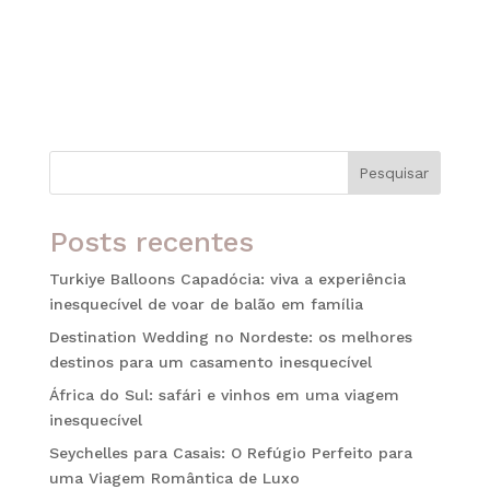
tudo, na capacidade de pausar. Durante muito
tempo, o mercado mediu o sucesso de uma
viagem pela quantidade de carimbos no
passaporte ou por listas de monumentos...
Pesquisar
Posts recentes
Turkiye Balloons Capadócia: viva a experiência
inesquecível de voar de balão em família
Destination Wedding no Nordeste: os melhores
destinos para um casamento inesquecível
África do Sul: safári e vinhos em uma viagem
inesquecível
Seychelles para Casais: O Refúgio Perfeito para
uma Viagem Romântica de Luxo