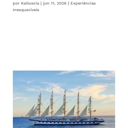
por
Katiuscia
|
jun 11, 2026
|
Experiências
Inesquecíveis
O conceito de viagens de luxo está passando por
uma transformação profunda. Atualmente, viajar
com exclusividade não significa apenas se
hospedar em hotéis cinco estrelas ou voar em
cabines premium. Pelo contrário, o novo luxo está
cada vez mais relacionado ao tempo,...