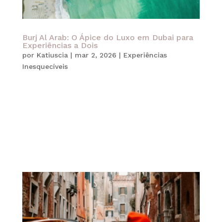
Burj Al Arab: O Ápice do Luxo em Dubai para
Experiências a Dois
por
Katiuscia
|
mar 2, 2026
|
Experiências
Inesquecíveis
Viajar a dois é sempre uma oportunidade de
reconexão, mas quando o destino é o icônico Burj
Al Arab Jumeirah, cada momento se transforma
em uma experiência de luxo inesquecível que
desafia os limites da imaginação. Localizado em
sua própria ilha artificial, este...