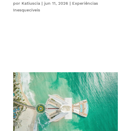
por
Katiuscia
|
jun 11, 2026
|
Experiências
Inesquecíveis
O conceito de viagens de luxo está passando por
uma transformação profunda. Atualmente, viajar
com exclusividade não significa apenas se
hospedar em hotéis cinco estrelas ou voar em
cabines premium. Pelo contrário, o novo luxo está
cada vez mais relacionado ao tempo,...