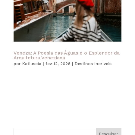
Veneza: A Poesia das Águas e o Esplendor da
Arquitetura Veneziana
por
Katiuscia
|
fev 12, 2026
|
Destinos Incríveis
Veneza não é apenas um destino turístico. Na
verdade, ela é uma obra de arte flutuante que
desafia o tempo e a engenharia. Para quem busca
uma experiência onde o romance encontra a
história, a “Sereníssima” revela-se em detalhes
preciosos. Por exemplo, nos...
Pesquisar