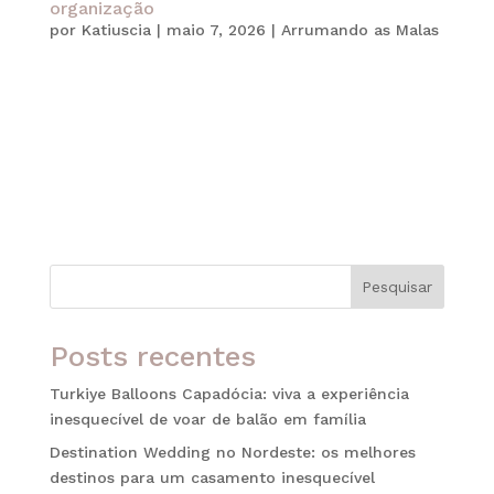
organização
por
Katiuscia
|
maio 7, 2026
|
Arrumando as Malas
Viajar em família é uma das experiências mais
especiais que podemos viver. Além disso,
momentos compartilhados durante uma viagem
criam memórias afetivas que permanecem por
muitos anos. No entanto, para que tudo aconteça
de forma tranquila, o planejamento faz toda a...
Pesquisar
Posts recentes
Turkiye Balloons Capadócia: viva a experiência
inesquecível de voar de balão em família
Destination Wedding no Nordeste: os melhores
destinos para um casamento inesquecível