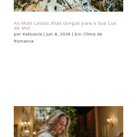
As Mais Lindas Ilhas Gregas para a Sua Lua
de Mel
por
Katiuscia
|
jun 8, 2026
|
Em Clima de
Romance
Uma lua de mel na Grécia é o sonho de muitos
casais. Afinal, o país reúne alguns dos cenários
mais românticos do mundo, combinando praias
paradisíacas, vilarejos encantadores, gastronomia
excepcional e uma atmosfera que parece ter
saído de um filme. Além disso, as...