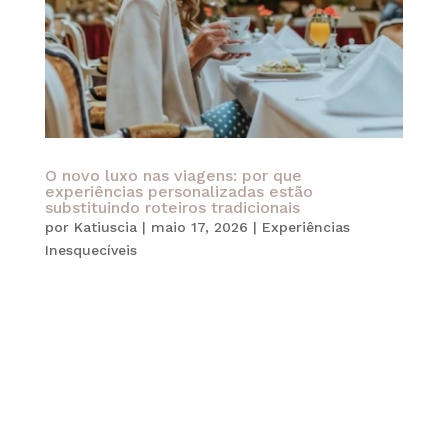
O novo luxo nas viagens: por que
experiências personalizadas estão
substituindo roteiros tradicionais
por
Katiuscia
|
maio 17, 2026
|
Experiências
Inesquecíveis
Viajar deixou de ser apenas uma forma de
conhecer novos destinos. Atualmente,
especialmente no universo das viagens
personalizadas de luxo, o verdadeiro diferencial
está na forma como cada experiência é vivida.
Mais do que hotéis sofisticados ou roteiros
acelerados, o...