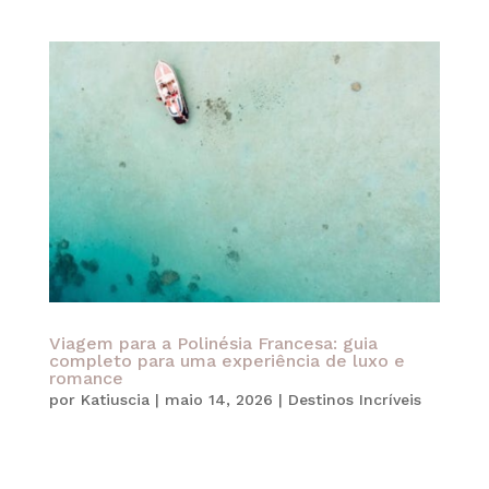
Viagem para a Polinésia Francesa: guia
completo para uma experiência de luxo e
romance
por
Katiuscia
|
maio 14, 2026
|
Destinos Incríveis
A Polinésia Francesa é, sem dúvida, um dos
destinos mais desejados do mundo para casais