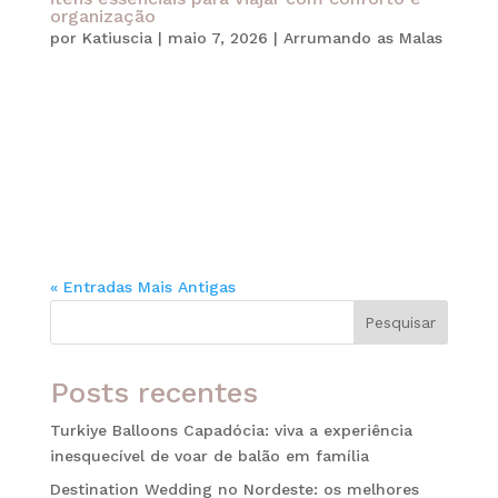
organização
por
Katiuscia
|
maio 7, 2026
|
Arrumando as Malas
Viajar em família é uma das experiências mais
especiais que podemos viver. Além disso,
momentos compartilhados durante uma viagem
criam memórias afetivas que permanecem por
muitos anos. No entanto, para que tudo aconteça
de forma tranquila, o planejamento faz toda a...
« Entradas Mais Antigas
Pesquisar
Posts recentes
Turkiye Balloons Capadócia: viva a experiência
inesquecível de voar de balão em família
Destination Wedding no Nordeste: os melhores