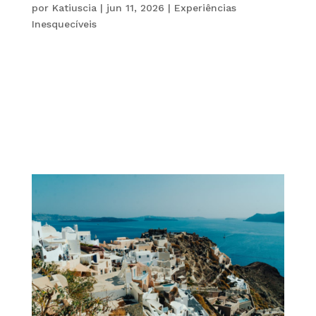
por
Katiuscia
|
jun 11, 2026
|
Experiências
Inesquecíveis
O conceito de viagens de luxo está passando por
uma transformação profunda. Atualmente, viajar
com exclusividade não significa apenas se
hospedar em hotéis cinco estrelas ou voar em
cabines premium. Pelo contrário, o novo luxo está
cada vez mais relacionado ao tempo,...